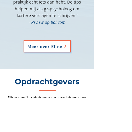
praktijk echt iets aan hebt. De tips
helpen mij als gz-psycholoog om
kortere verslagen te schrijven.’
- Review op bol.com
Meer over Eline
Opdrachtgevers
Eline geeft trainingen en coachings voor
uiteenlopende organisaties. Van ICT-
bedrijven, woningstichtingen en
zorgorganisaties tot banken, ministeries
en gemeenten. Zij traint en coacht onder
andere: