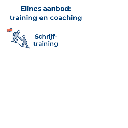
Elines aanbod:
training en coaching
Schrijf-
training
Je wil een schrijftraining
organiseren voor een groep
collega’s. Bijvoorbeeld over het
schrijven van adviezen,
beleidsteksten of verslagen. Op
locatie van jouw organisatie of
online. Of je wil je inschrijven voor
een open training
Piramideschrijven.