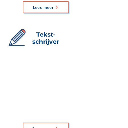
Lees meer
Tekst-
schrijver
Je laat liever je teksten schrijven. Als
ervaren tekstschrijver neemt Eline met
plezier deze taak van je over. Zo ben je
verzekerd van kernachtige,
aansprekende teksten waarmee je je
doel bereikt.
Eline komt graag naar jouw organisatie.
Het kan ook online.