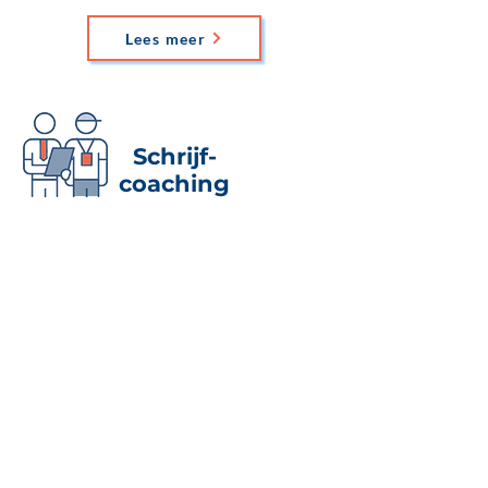
Lees meer
Schrijf-
coaching
Je wil persoonlijke coaching, want je
hebt een specifieke leervraag en
weinig tijd.
Voordeel: er is alle aandacht voor
jouw eigen leerpunten en dilemma’s.
Online, op jouw locatie of in
Amsterdam.