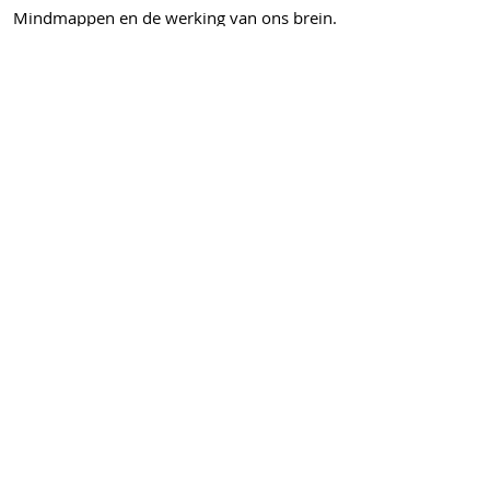
Mindmappen en de werking van ons brein.
De meerwaarde van mindmaps.
De technieken.
Praktische toepassingen van mindmapping.
Digitale tools.
Elines aanpak
De workshop Mindmapping is zeer
praktijkgericht. Je leert de techniek van het
mindmappen toepassen door allerlei
oefeningen. Daarbij ga je aan de slag met je
eigen onderwerpen.
Informatie:
© 2025 Eline Janssen